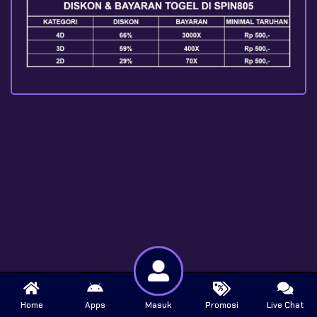
Home
Apps
Masuk
Promosi
Live Chat